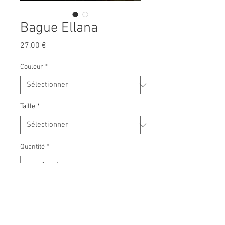
Bague Ellana
Prix
27,00 €
Couleur
*
Taille
*
Quantité
*
Ajouter au panier
Bague en argent 925 ou plaqué