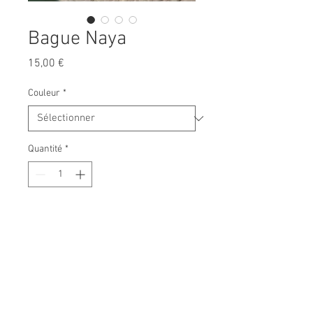
Bague Naya
Prix
15,00 €
Couleur
*
Quantité
*
Ajouter au panier
Bague en acier inoxydable doré
Existe en noir ou rose
Taille réglable