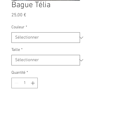
Bague Télia
Prix
25,00 €
Couleur
*
Taille
*
Quantité
*
Ajouter au panier
Bague en plaqué or ou argent
925