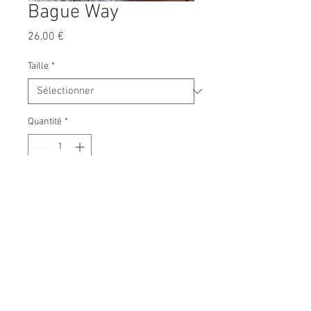
Bague Way
Prix
26,00 €
Taille
*
Quantité
*
Ajouter au panier
Bague en argent 925 rhodié
Oxyde de zirconium
©2018. Caprice (F)utile