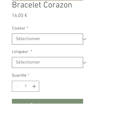
Bracelet Corazon
Prix
16,00 €
Couleur
*
Longueur
*
Quantité
*
Ajouter au panier
Bracelet en acier inoxydable doré
ou argenté