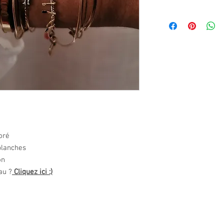
doré
blanches
on
au ?
Cliquez ici :)