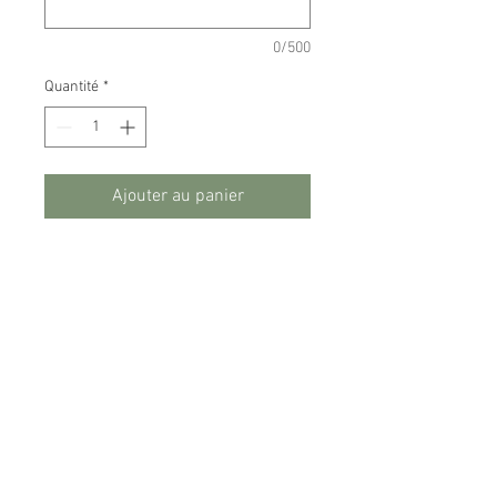
0/500
Quantité
*
Ajouter au panier
Médaillon en forme de serrure
coeur en acier inoxyble
Plusieurs couleurs de cordon
disponible
Taille réglable (si c'est pour un
enfant, veuillez le préciser svp)
Vous pouvez faire graver 2
initiales
Vous souhaitez une boîte cadeau