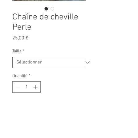
Chaîne de cheville
Perle
Prix
25,00 €
Taille
*
Quantité
*
Ajouter au panier
Chaîne de cheville en perle nacre

Coquillage en acier inoxydable doré
