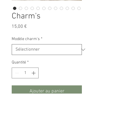
Charm's
Prix
15,00 €
Modèle charm's
*
Quantité
*
Ajouter au panier
Charm's vendu à l'unité
Parfaite pour agrémenter vos
bijoux au grès de vos envies
Fermoir et éléments en plaqué