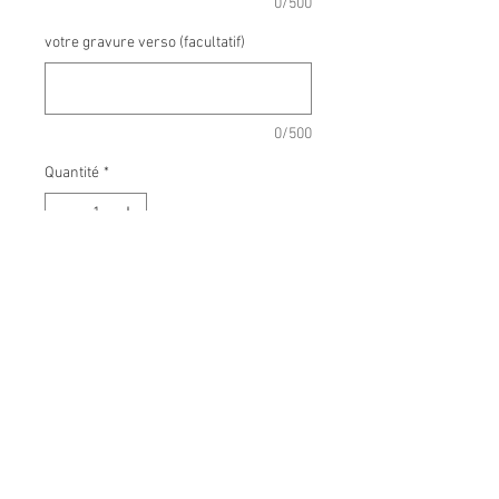
0/500
votre gravure verso (facultatif)
0/500
Quantité
*
Ajouter au panier
Chaine aux maillons doubles
Médaillon en argent 925 ou
plaqué or
Perble marbre noir/gris
Gravure personnalisée